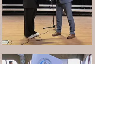
2026 Yılı "ÇOMÜ Müzik
ve Sahne Sanatları
Fakülte Binası Katkısı"
2026 Yılı "ÇOMÜ Müzik ve Sahne
Sanatları Fakülte Binası Katkısı"
Çanakkale Onsekiz Mart Üniversitesi
Müzik ve Sahne Sanatları Fakültesi yeni
binasına ait Lobby Dekorasyon Projesi
ve Uygulama çalışmaları Part Time
Interior tarafından finanse edilmiştir.